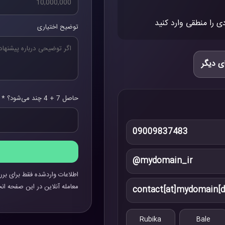
ی را منطقی وارد کنید
توضیح اختیاری
ی دیگر
حاصل 7 + 4 چند می‌شود؟ *
09009837483
@mydomain_ir
اطلاعات واردشده فقط برای برر
معامله آنلاین در این صفحه انج
contact[at]mydomain[d
Rubika
Bale